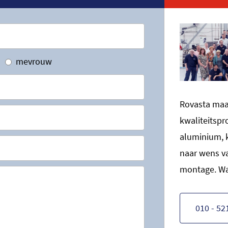
mevrouw
Rovasta maak
kwaliteitsp
aluminium, 
naar wens va
montage. Wa
010 - 52